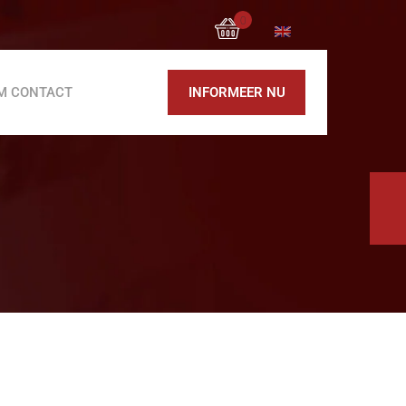
0
M CONTACT
INFORMEER NU
Blokzaagmachine
Rebar snijmachine MC 52
Rebar plooimachine MB 42
Rebar plooimachine MB 42 EVO
Rebar plooimachine MB 52