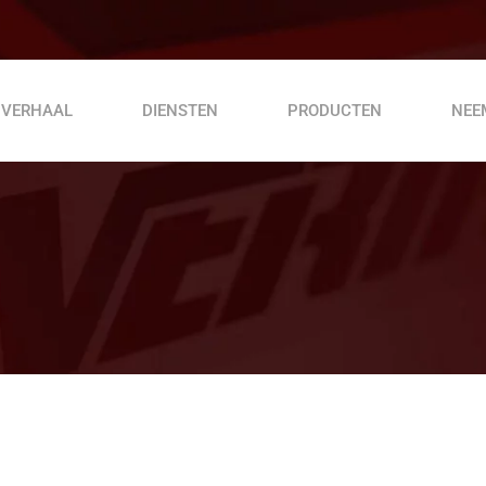
 VERHAAL
DIENSTEN
PRODUCTEN
NEE
Achterloopverdichter VDR 60 C
Tafel Hout Cutter
Vibrator aandrijfeenheid VDV 320
VDV 170 D vibrator-aandrijfeenheid
VPV 200 P vibrator-aandrijfeenheid
Rebar snijmachine MC 42