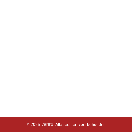
Betonverdeling
Buig- en snijmachines voor stalen staven
Verdichtingsdivisie
Neem contact met ons op
Veembroederhof 281,
1019 HD, Amsterdam, Netherlands
Email:
info@vertrobv.com
© 2025
Vertro
. Alle rechten voorbehouden