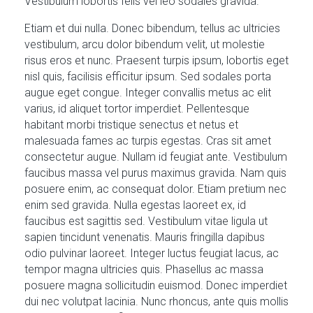
Vestibulum lobortis felis vel leo sodales gravida.
Etiam et dui nulla. Donec bibendum, tellus ac ultricies
vestibulum, arcu dolor bibendum velit, ut molestie
risus eros et nunc. Praesent turpis ipsum, lobortis eget
nisl quis, facilisis efficitur ipsum. Sed sodales porta
augue eget congue. Integer convallis metus ac elit
varius, id aliquet tortor imperdiet. Pellentesque
habitant morbi tristique senectus et netus et
malesuada fames ac turpis egestas. Cras sit amet
consectetur augue. Nullam id feugiat ante. Vestibulum
faucibus massa vel purus maximus gravida. Nam quis
posuere enim, ac consequat dolor. Etiam pretium nec
enim sed gravida. Nulla egestas laoreet ex, id
faucibus est sagittis sed. Vestibulum vitae ligula ut
sapien tincidunt venenatis. Mauris fringilla dapibus
odio pulvinar laoreet. Integer luctus feugiat lacus, ac
tempor magna ultricies quis. Phasellus ac massa
posuere magna sollicitudin euismod. Donec imperdiet
dui nec volutpat lacinia. Nunc rhoncus, ante quis mollis