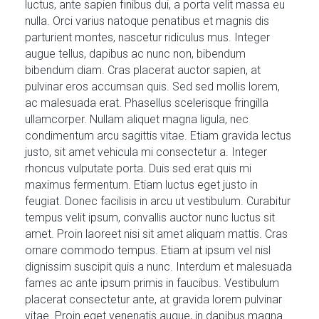
luctus, ante sapien finibus dui, a porta velit massa eu
nulla. Orci varius natoque penatibus et magnis dis
parturient montes, nascetur ridiculus mus. Integer
augue tellus, dapibus ac nunc non, bibendum
bibendum diam. Cras placerat auctor sapien, at
pulvinar eros accumsan quis. Sed sed mollis lorem,
ac malesuada erat. Phasellus scelerisque fringilla
ullamcorper. Nullam aliquet magna ligula, nec
condimentum arcu sagittis vitae. Etiam gravida lectus
justo, sit amet vehicula mi consectetur a. Integer
rhoncus vulputate porta. Duis sed erat quis mi
maximus fermentum. Etiam luctus eget justo in
feugiat. Donec facilisis in arcu ut vestibulum. Curabitur
tempus velit ipsum, convallis auctor nunc luctus sit
amet. Proin laoreet nisi sit amet aliquam mattis. Cras
ornare commodo tempus. Etiam at ipsum vel nisl
dignissim suscipit quis a nunc. Interdum et malesuada
fames ac ante ipsum primis in faucibus. Vestibulum
placerat consectetur ante, at gravida lorem pulvinar
vitae. Proin eget venenatis augue, in dapibus magna.