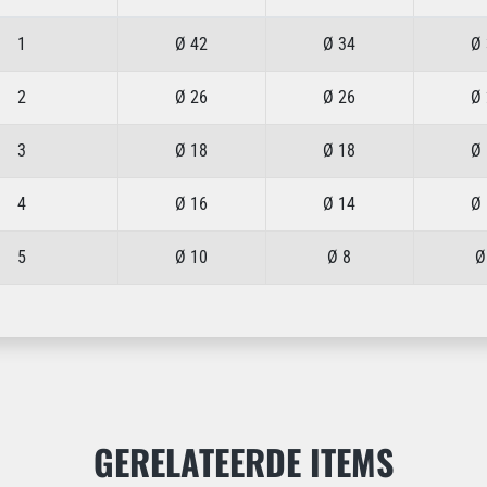
1
Ø 42
Ø 34
Ø 
2
Ø 26
Ø 26
Ø 
3
Ø 18
Ø 18
Ø 
4
Ø 16
Ø 14
Ø 
5
Ø 10
Ø 8
Ø
GERELATEERDE ITEMS