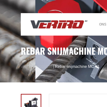
ONS
REBAR SNIJMACHINE MC
|
|
Rebar snijmachine MC 42
VERTRO
PRODUCTS