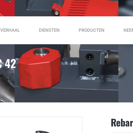
 VERHAAL
DIENSTEN
PRODUCTEN
NEE
 42
Achterloopverdichter VDR 60 C
Tafel Hout Cutter
Vibrator aandrijfeenheid VDV 320
VDV 170 D vibrator-aandrijfeenheid
VPV 200 P vibrator-aandrijfeenheid
Rebar
Rebar snijmachine MC 42