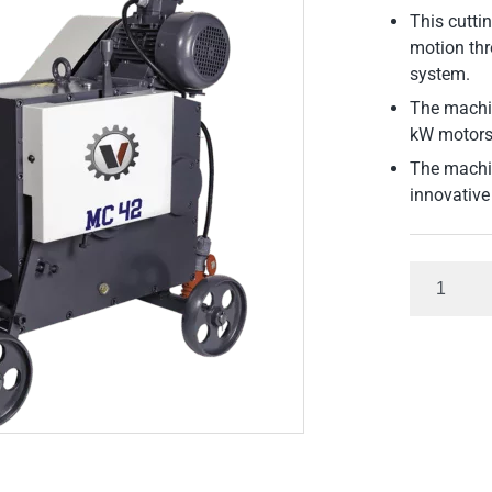
This cutti
motion th
system.
The machin
kW motors
The machin
innovative