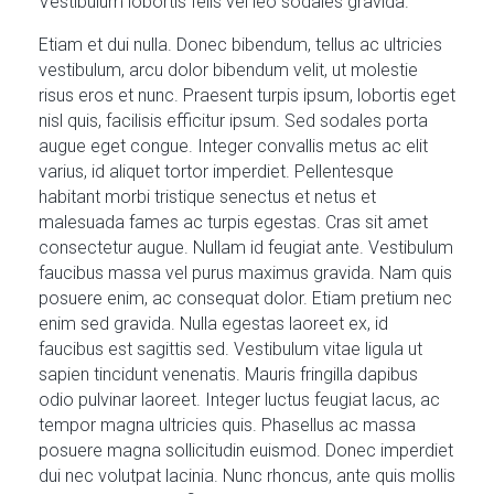
Vestibulum lobortis felis vel leo sodales gravida.
Etiam et dui nulla. Donec bibendum, tellus ac ultricies
vestibulum, arcu dolor bibendum velit, ut molestie
risus eros et nunc. Praesent turpis ipsum, lobortis eget
nisl quis, facilisis efficitur ipsum. Sed sodales porta
augue eget congue. Integer convallis metus ac elit
varius, id aliquet tortor imperdiet. Pellentesque
habitant morbi tristique senectus et netus et
malesuada fames ac turpis egestas. Cras sit amet
consectetur augue. Nullam id feugiat ante. Vestibulum
faucibus massa vel purus maximus gravida. Nam quis
posuere enim, ac consequat dolor. Etiam pretium nec
enim sed gravida. Nulla egestas laoreet ex, id
faucibus est sagittis sed. Vestibulum vitae ligula ut
sapien tincidunt venenatis. Mauris fringilla dapibus
odio pulvinar laoreet. Integer luctus feugiat lacus, ac
tempor magna ultricies quis. Phasellus ac massa
posuere magna sollicitudin euismod. Donec imperdiet
dui nec volutpat lacinia. Nunc rhoncus, ante quis mollis