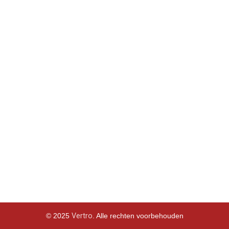
Betonverdeling
Buig- en snijmachines voor stalen staven
Verdichtingsdivisie
Neem contact met ons op
Veembroederhof 281,
1019 HD, Amsterdam, Netherlands
Email:
info@vertrobv.com
© 2025
Vertro
. Alle rechten voorbehouden