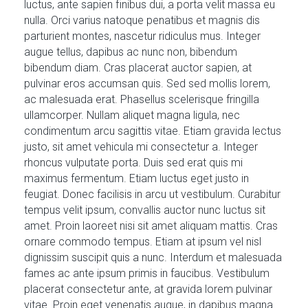
luctus, ante sapien finibus dui, a porta velit massa eu
nulla. Orci varius natoque penatibus et magnis dis
parturient montes, nascetur ridiculus mus. Integer
augue tellus, dapibus ac nunc non, bibendum
bibendum diam. Cras placerat auctor sapien, at
pulvinar eros accumsan quis. Sed sed mollis lorem,
ac malesuada erat. Phasellus scelerisque fringilla
ullamcorper. Nullam aliquet magna ligula, nec
condimentum arcu sagittis vitae. Etiam gravida lectus
justo, sit amet vehicula mi consectetur a. Integer
rhoncus vulputate porta. Duis sed erat quis mi
maximus fermentum. Etiam luctus eget justo in
feugiat. Donec facilisis in arcu ut vestibulum. Curabitur
tempus velit ipsum, convallis auctor nunc luctus sit
amet. Proin laoreet nisi sit amet aliquam mattis. Cras
ornare commodo tempus. Etiam at ipsum vel nisl
dignissim suscipit quis a nunc. Interdum et malesuada
fames ac ante ipsum primis in faucibus. Vestibulum
placerat consectetur ante, at gravida lorem pulvinar
vitae. Proin eget venenatis augue, in dapibus magna.