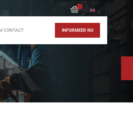
0
M CONTACT
INFORMEER NU
Blokzaagmachine
Rebar snijmachine MC 52
Rebar plooimachine MB 42
Rebar plooimachine MB 42 EVO
Rebar plooimachine MB 52