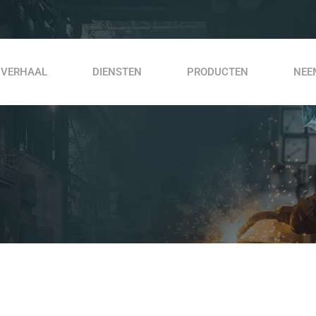
 VERHAAL
DIENSTEN
PRODUCTEN
NEE
Achterloopverdichter VDR 60 C
Tafel Hout Cutter
Vibrator aandrijfeenheid VDV 320
VDV 170 D vibrator-aandrijfeenheid
VPV 200 P vibrator-aandrijfeenheid
Rebar snijmachine MC 42