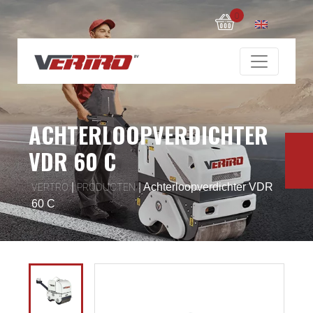
0
ACHTERLOOPVERDICHTER
VDR 60 C
|
|
Achterloopverdichter VDR
VERTRO
PRODUCTEN
60 C