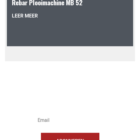
Rebar Plooimachine MB 52
LEER MEER
INSCHRIJVEN
NIEUWSBRIEF