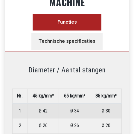
MACHINE
Functies
Technische specificaties
Diameter / Aantal stangen
Nr :
45 kg/mm²
65 kg/mm²
85 kg/mm²
1
Ø 42
Ø 34
Ø 30
2
Ø 26
Ø 26
Ø 20