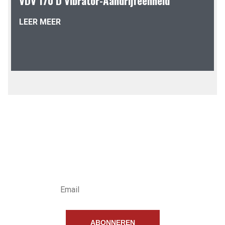
VDV 170 D Vibrator-Aandrijfeenheid
LEER MEER
INSCHRIJVEN
NIEUWSBRIEF