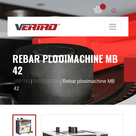
0
REBAR PLOOIMACHINE MB
42
|
|
Rebar plooimachine MB
VERTRO
PRODUCTEN
42