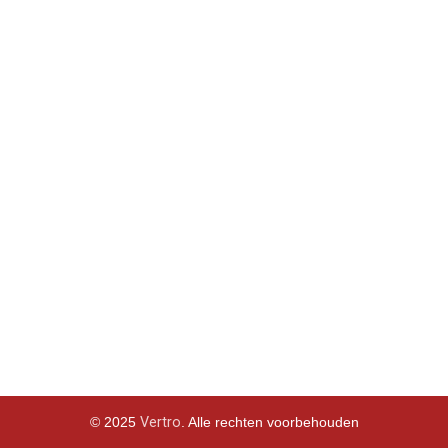
Betonverdeling
Buig- en snijmachines voor stalen staven
Verdichtingsdivisie
Neem contact met ons op
Veembroederhof 281,
1019 HD, Amsterdam, Netherlands
Email:
info@vertrobv.com
© 2025
Vertro
. Alle rechten voorbehouden