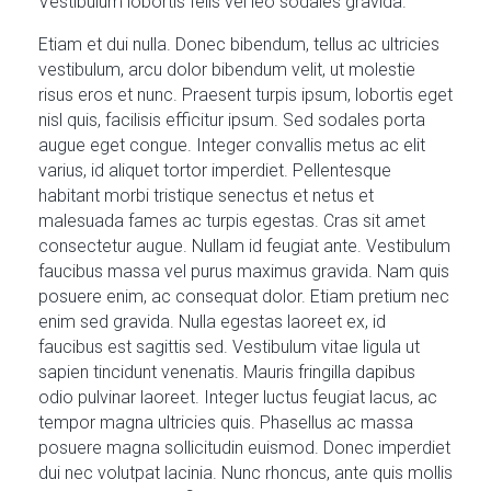
Vestibulum lobortis felis vel leo sodales gravida.
Etiam et dui nulla. Donec bibendum, tellus ac ultricies
vestibulum, arcu dolor bibendum velit, ut molestie
risus eros et nunc. Praesent turpis ipsum, lobortis eget
nisl quis, facilisis efficitur ipsum. Sed sodales porta
augue eget congue. Integer convallis metus ac elit
varius, id aliquet tortor imperdiet. Pellentesque
habitant morbi tristique senectus et netus et
malesuada fames ac turpis egestas. Cras sit amet
consectetur augue. Nullam id feugiat ante. Vestibulum
faucibus massa vel purus maximus gravida. Nam quis
posuere enim, ac consequat dolor. Etiam pretium nec
enim sed gravida. Nulla egestas laoreet ex, id
faucibus est sagittis sed. Vestibulum vitae ligula ut
sapien tincidunt venenatis. Mauris fringilla dapibus
odio pulvinar laoreet. Integer luctus feugiat lacus, ac
tempor magna ultricies quis. Phasellus ac massa
posuere magna sollicitudin euismod. Donec imperdiet
dui nec volutpat lacinia. Nunc rhoncus, ante quis mollis