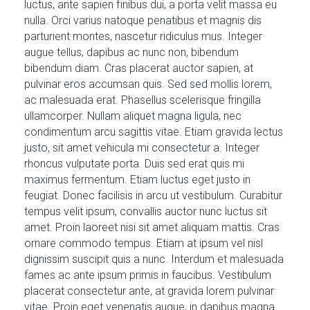
luctus, ante sapien finibus dui, a porta velit massa eu
nulla. Orci varius natoque penatibus et magnis dis
parturient montes, nascetur ridiculus mus. Integer
augue tellus, dapibus ac nunc non, bibendum
bibendum diam. Cras placerat auctor sapien, at
pulvinar eros accumsan quis. Sed sed mollis lorem,
ac malesuada erat. Phasellus scelerisque fringilla
ullamcorper. Nullam aliquet magna ligula, nec
condimentum arcu sagittis vitae. Etiam gravida lectus
justo, sit amet vehicula mi consectetur a. Integer
rhoncus vulputate porta. Duis sed erat quis mi
maximus fermentum. Etiam luctus eget justo in
feugiat. Donec facilisis in arcu ut vestibulum. Curabitur
tempus velit ipsum, convallis auctor nunc luctus sit
amet. Proin laoreet nisi sit amet aliquam mattis. Cras
ornare commodo tempus. Etiam at ipsum vel nisl
dignissim suscipit quis a nunc. Interdum et malesuada
fames ac ante ipsum primis in faucibus. Vestibulum
placerat consectetur ante, at gravida lorem pulvinar
vitae. Proin eget venenatis augue, in dapibus magna.