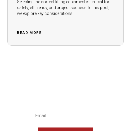
Selecting the correct lifting equipment is crucial for
safety, efficiency, and project success. In this post,
we explore key considerations
READ MORE
INSCHRIJVEN
NIEUWSBRIEF