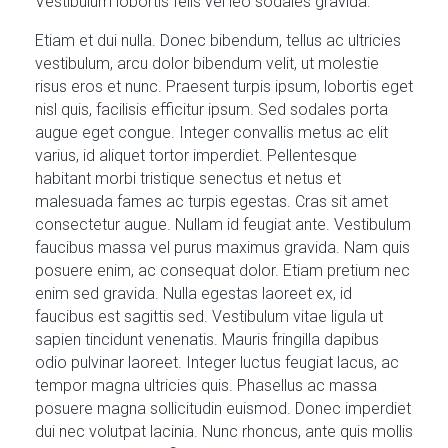
Vestibulum lobortis felis vel leo sodales gravida.
Etiam et dui nulla. Donec bibendum, tellus ac ultricies
vestibulum, arcu dolor bibendum velit, ut molestie
risus eros et nunc. Praesent turpis ipsum, lobortis eget
nisl quis, facilisis efficitur ipsum. Sed sodales porta
augue eget congue. Integer convallis metus ac elit
varius, id aliquet tortor imperdiet. Pellentesque
habitant morbi tristique senectus et netus et
malesuada fames ac turpis egestas. Cras sit amet
consectetur augue. Nullam id feugiat ante. Vestibulum
faucibus massa vel purus maximus gravida. Nam quis
posuere enim, ac consequat dolor. Etiam pretium nec
enim sed gravida. Nulla egestas laoreet ex, id
faucibus est sagittis sed. Vestibulum vitae ligula ut
sapien tincidunt venenatis. Mauris fringilla dapibus
odio pulvinar laoreet. Integer luctus feugiat lacus, ac
tempor magna ultricies quis. Phasellus ac massa
posuere magna sollicitudin euismod. Donec imperdiet
dui nec volutpat lacinia. Nunc rhoncus, ante quis mollis