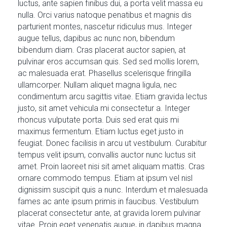
luctus, ante sapien finibus dui, a porta velit massa eu
nulla. Orci varius natoque penatibus et magnis dis
parturient montes, nascetur ridiculus mus. Integer
augue tellus, dapibus ac nunc non, bibendum
bibendum diam. Cras placerat auctor sapien, at
pulvinar eros accumsan quis. Sed sed mollis lorem,
ac malesuada erat. Phasellus scelerisque fringilla
ullamcorper. Nullam aliquet magna ligula, nec
condimentum arcu sagittis vitae. Etiam gravida lectus
justo, sit amet vehicula mi consectetur a. Integer
rhoncus vulputate porta. Duis sed erat quis mi
maximus fermentum. Etiam luctus eget justo in
feugiat. Donec facilisis in arcu ut vestibulum. Curabitur
tempus velit ipsum, convallis auctor nunc luctus sit
amet. Proin laoreet nisi sit amet aliquam mattis. Cras
ornare commodo tempus. Etiam at ipsum vel nisl
dignissim suscipit quis a nunc. Interdum et malesuada
fames ac ante ipsum primis in faucibus. Vestibulum
placerat consectetur ante, at gravida lorem pulvinar
vitae. Proin eget venenatis augue, in dapibus magna.