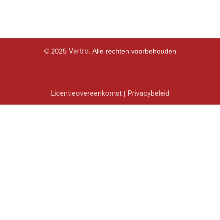
Email:
info@vertrobv.com
© 2025
Vertro
. Alle rechten voorbehouden
Licentieovereenkomst
|
Privacybeleid